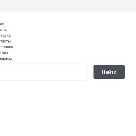
ас
лата
тавка
такты
ссрочка
енды
аншиза
Найти