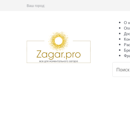
Ваш город:
О н
Оп
Дос
Кон
Ра
Бр
Фр